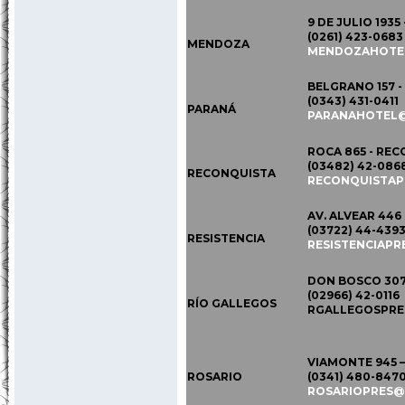
9 DE JULIO 193
(0261) 423-0683
MENDOZA
MENDOZAHOTE
BELGRANO 157 -
(0343) 431-0411
PARANÁ
PARANAHOTEL
ROCA 865 - REC
(03482) 42-086
RECONQUISTA
RECONQUISTA
AV. ALVEAR 446 
(03722) 44-439
RESISTENCIA
RESISTENCIAPR
DON BOSCO 307 
(02966) 42-0116
RÍO GALLEGOS
RGALLEGOSPR
VIAMONTE 945 –
ROSARIO
(0341) 480-847
ROSARIOPRES@