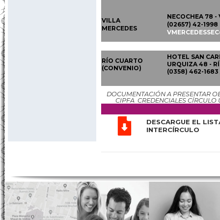
NECOCHEA 78 - 
VILLA
(02657) 42-1998
MERCEDES
VMERCEDESSE
HOTEL SAN CAR
RÍO CUARTO
URQUIZA 48 - R
(CONVENIO)
(0358) 462-1683
DOCUMENTACIÓN A PRESENTAR OBLI
CIPFA CREDENCIALES CÍRCULO 
DESCARGUE EL LIS
INTERCÍRCULO