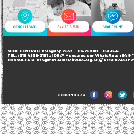
SEDE CENTRAL:
Paraguay 2652 ~ C1425BRD ~ C.A.B.A
.
TEL.
(011) 4508-3101 al 05
///
Mensajes por WhatsApp: +54 9 1
CONSULTAS:
info@mutualdelcirculo.org.ar
/// RESERVAS:
ho